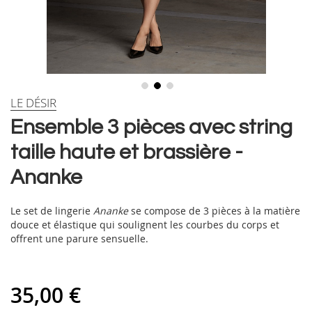
Skip
LE DÉSIR
to
Ensemble 3 pièces avec string
the
beginning
taille haute et brassière -
of
the
Ananke
images
gallery
Le set de lingerie
Ananke
se compose de 3 pièces à la matière
douce et élastique qui soulignent les courbes du corps et
offrent une parure sensuelle.
35,00 €