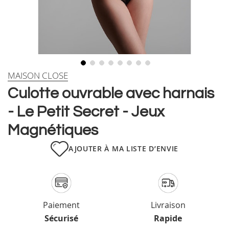
Skip
MAISON CLOSE
to
Culotte ouvrable avec harnais
the
beginning
- Le Petit Secret - Jeux
of
the
Magnétiques
images
gallery
AJOUTER À MA LISTE D’ENVIE
Paiement
Livraison
Sécurisé
Rapide