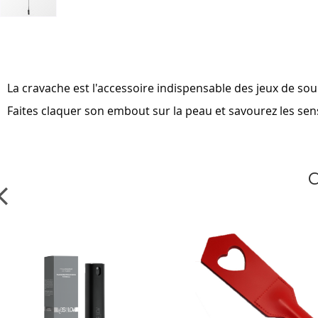
Skip
to
the
beginning
of
La cravache est l'accessoire indispensable des jeux de s
the
images
Faites claquer son embout sur la peau et savourez les sen
gallery
C