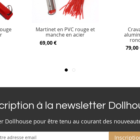
rouge
Martinet en PVC rouge et
Crav
r
manche en acier
alumi
rond
69,00 €
79,00 
cription à la newsletter Dollh
ter Dollhouse pour être tenu au courant des nouveaut
Inscriptio