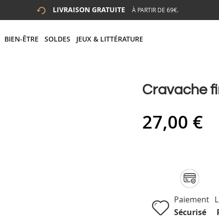
LIVRAISON GRATUITE
À PARTIR DE 69€.
 LA RECHERCHE
# APPUYEZ SUR LA TOUCHE "ENTRER" POUR LANCER LA R
BIEN-ÊTRE
SOLDES
JEUX & LITTÉRATURE
Cravache f
27,00 €
Paiement
L
Sécurisé