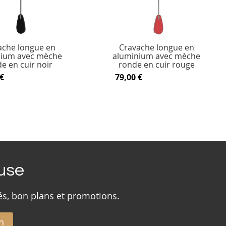
ache longue en
Cravache longue en
nium avec mèche
aluminium avec mèche
e en cuir noir
ronde en cuir rouge
€
79,00 €
ouse
és, bon plans et promotions.
n