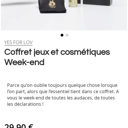
Skip
YES FOR LOV
to
Coffret jeux et cosmétiques
the
beginning
Week-end
of
the
images
gallery
Parce qu’on oublie toujours quelque chose lorsque
l’on part, alors que l’essentiel tient dans ce coffret. A
vous le week-end de toutes les audaces, de toutes
les déclarations !
29,90 €