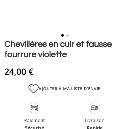
Skip
Chevillères en cuir et fausse
to
fourrure violette
the
beginning
of
24,00 €
the
images
gallery
AJOUTER À MA LISTE D’ENVIE
Paiement
Livraison
Sécurisé
Rapide