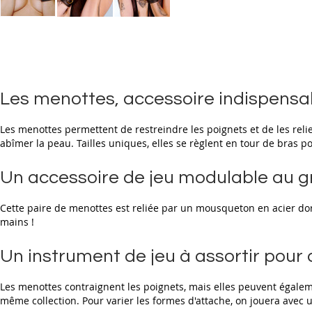
Skip
to
the
beginning
of
the
Les menottes, accessoire indispensab
images
gallery
Les menottes permettent de restreindre les poignets et de les reli
abîmer la peau. Tailles uniques, elles se règlent en tour de bras p
Un accessoire de jeu modulable au g
Cette paire de menottes est reliée par un mousqueton en acier doré
mains !
Un instrument de jeu à assortir pour d
Les menottes contraignent les poignets, mais elles peuvent également
même collection. Pour varier les formes d'attache, on jouera avec un