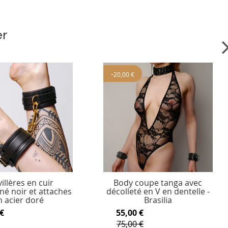
er
-
20,00 €
illères en cuir
Body coupe tanga avec
né noir et attaches
décolleté en V en dentelle -
n acier doré
Brasilia
€
55,00 €
75,00 €