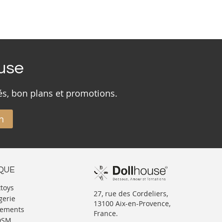
ouse
és, bon plans et promotions.
n
IQUE
xtoys
27, rue des Cordeliers,
gerie
13100 Aix-en-Provence,
tements
France.
BDSM