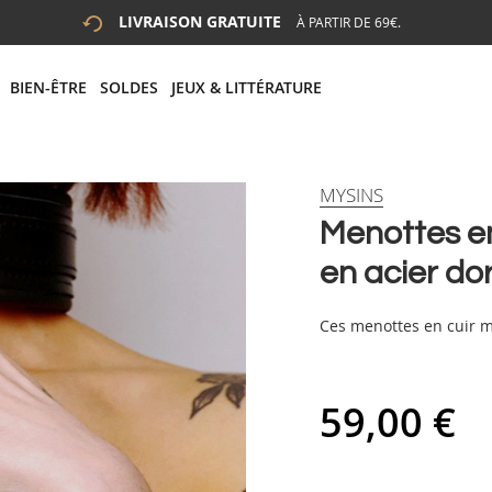
LIVRAISON GRATUITE
À PARTIR DE 69€.
 LA RECHERCHE
# APPUYEZ SUR LA TOUCHE "ENTRER" POUR LANCER LA R
BIEN-ÊTRE
SOLDES
JEUX & LITTÉRATURE
MYSINS
Menottes en
en acier do
Ces menottes en cuir m
59,00 €