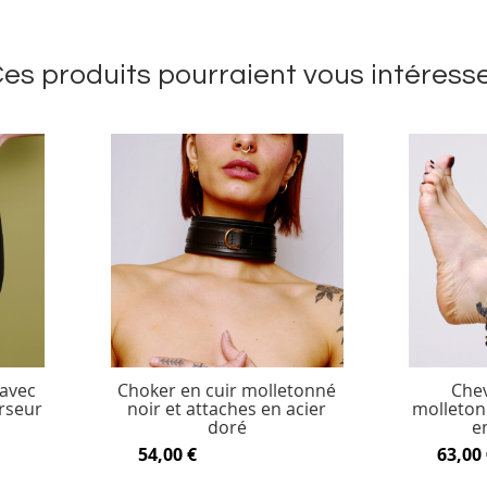
es produits pourraient vous intéress
 avec
Choker en cuir molletonné
Chev
rseur
noir et attaches en acier
molleton
doré
e
54,00 €
63,00 