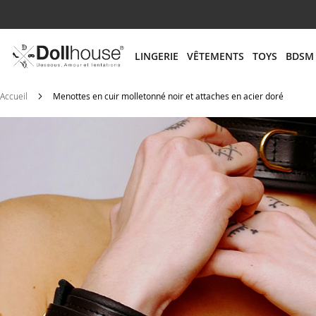
# ENTREZ AU MOINS 3 CARACTÈRES POUR LANCER
LINGERIE
VÊTEMENTS
TOYS
BDSM
Accueil
Menottes en cuir molletonné noir et attaches en acier doré
Skip
to
the
end
of
the
images
gallery