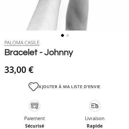
Skip
PALOMA CASILE
to
Bracelet - Johnny
the
beginning
of
33,00 €
the
images
gallery
AJOUTER À MA LISTE D’ENVIE
Paiement
Livraison
Sécurisé
Rapide