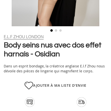
Skip
E.L.F ZHOU LONDON
to
Body seins nus avec dos effet
the
beginning
harnais - Osidian
of
the
images
Dans un esprit bondage, la créatrice anglaise E.l.f Zhou nous
gallery
dévoile des pièces de lingerie qui magnifient le corps.
AJOUTER À MA LISTE D’ENVIE