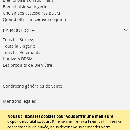
Bien choisir son lubrifiant
Bien choisir sa lingerie
Choisir ses accessoires BDSM
Quand offrir un cadeau coquin ?
LA BOUTIQUE
Tous les Sextoys
Toute la Lingerie
Tous les Vêtements
L'univers BDSM
Les produits de Bien-Être
Conditions générales de vente
Mentions légales
Politique de cookies
Nous utilisons les cookies pour vous offrir une meilleure
expérience utilisateur.
Pour se conformer à la nouvelle directive
concernant la vie privée, nous devons vous demander votre
SUIVEZ-NOUS