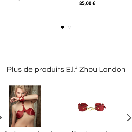
85,00 €
Plus de produits E.l.f Zhou London
vious
Ne