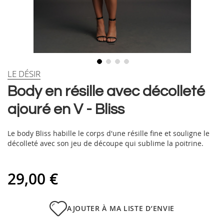
Skip
LE DÉSIR
to
Body en résille avec décolleté
the
beginning
ajouré en V - Bliss
of
the
images
Le body Bliss habille le corps d'une résille fine et souligne le
gallery
décolleté avec son jeu de découpe qui sublime la poitrine.
29,00 €
AJOUTER À MA LISTE D’ENVIE