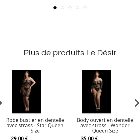
Plus de produits Le Désir
vious
Ne
Robe bustier en dentelle
Body ouvert en dentelle
avec strass - Star Queen
avec strass - Wonder
Size
Queen Size
29,00 €
35,00 €