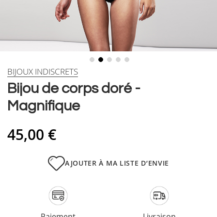
Skip
BIJOUX INDISCRETS
to
Bijou de corps doré -
the
beginning
Magnifique
of
the
images
45,00 €
gallery
AJOUTER À MA LISTE D’ENVIE
Paiement
Livraison