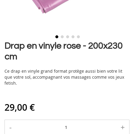
Skip
Drap en vinyle rose - 200x230
to
cm
the
beginning
of
Ce drap en vinyle grand format protège aussi bien votre lit
the
que votre sol, accompagnant vos massages comme vos jeux
images
fetish.
gallery
29,00 €
-
+