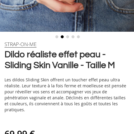
Skip
STRAP-ON-ME
to
Dildo réaliste effet peau -
the
beginning
Sliding Skin Vanille - Taille M
of
the
images
Les dildos Sliding Skin offrent un toucher effet peau ultra
gallery
réaliste. Leur texture à la fois ferme et moelleuse est pensée
pour réveiller vos sens et accompagner vos jeux de
pénétration vaginale et anale. Déclinés en différentes tailles
et couleurs, ils conviennent à tous les goûts et toutes les
pratiques.