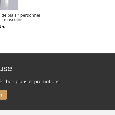
de plaisir personnel
masculine
0 €
ouse
és, bon plans et promotions.
n