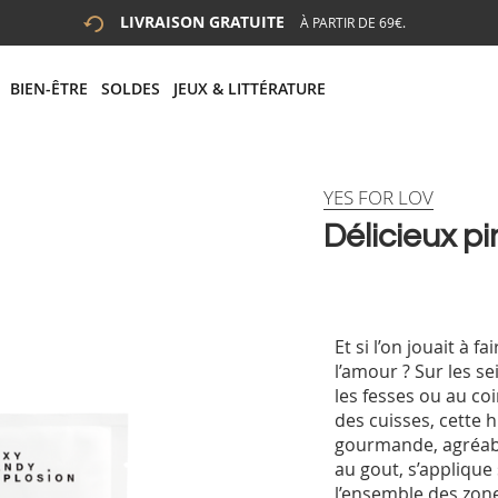
LIVRAISON GRATUITE
À PARTIR DE 69€.
 LA RECHERCHE
# APPUYEZ SUR LA TOUCHE "ENTRER" POUR LANCER LA R
BIEN-ÊTRE
SOLDES
JEUX & LITTÉRATURE
YES FOR LOV
Délicieux p
Et si l’on jouait à fai
l’amour ? Sur les se
les fesses ou au co
des cuisses, cette h
gourmande, agréab
au gout, s’applique
l’ensemble des zon