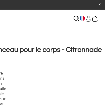
ECHERCHE
inceau pour le corps - Citronnade
re
ins,
in
uile
le
 sur
es