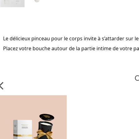
Skip
to
the
beginning
of
Le délicieux pinceau pour le corps invite à s’attarder s
the
images
Placez votre bouche autour de la partie intime de votre pa
gallery
C