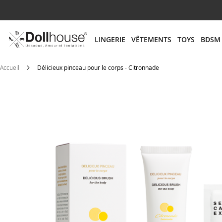
# ENTREZ AU MOINS 3 CARACTÈRES POUR LANCER
LINGERIE
VÊTEMENTS
TOYS
BDSM
Accueil
Délicieux pinceau pour le corps - Citronnade
Skip
to
the
end
of
the
images
gallery