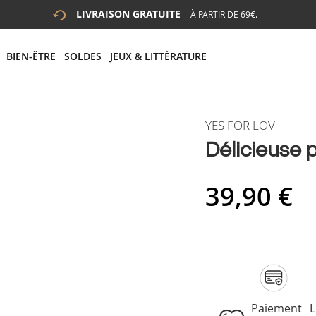
LIVRAISON GRATUITE
À PARTIR DE 69€.
 LA RECHERCHE
# APPUYEZ SUR LA TOUCHE "ENTRER" POUR LANCER LA R
BIEN-ÊTRE
SOLDES
JEUX & LITTÉRATURE
YES FOR LOV
Délicieuse 
39,90 €
Paiement
L