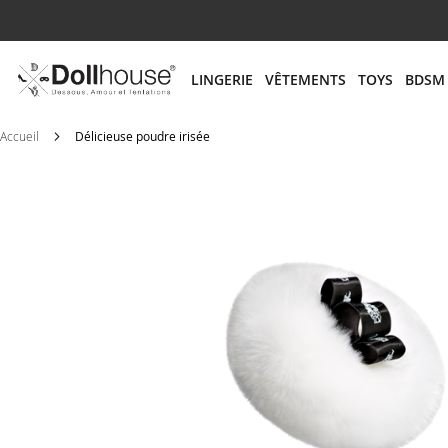
# ENTREZ AU MOINS 3 CARACTÈRES POUR LANCER
LINGERIE
VÊTEMENTS
TOYS
BDSM
Accueil
Délicieuse poudre irisée
Skip
to
the
end
of
the
images
gallery