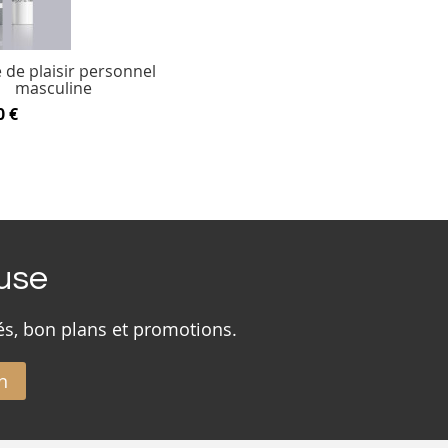
de plaisir personnel
masculine
0 €
ouse
és, bon plans et promotions.
n