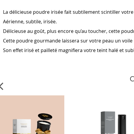
beginning
of
La délicieuse poudre irisée fait subtilement scintiller votr
the
images
Aérienne, subtile, irisée.
gallery
Délicieuse au goût, plus encore qu’au toucher, cette poud
Cette poudre gourmande laissera sur votre peau un voile
Son effet irisé et pailleté magnifiera votre teint halé et su
C