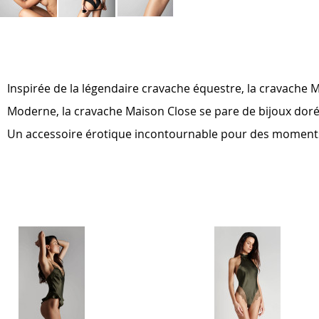
Skip
to
the
beginning
of
Inspirée de la légendaire cravache équestre, la cravache Ma
the
images
Moderne, la cravache Maison Close se pare de bijoux doré
gallery
Un accessoire érotique incontournable pour des moments