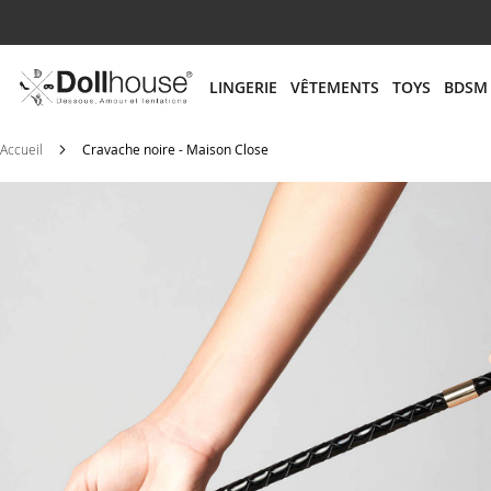
# ENTREZ AU MOINS 3 CARACTÈRES POUR LANCER
LINGERIE
VÊTEMENTS
TOYS
BDSM
Accueil
Cravache noire - Maison Close
Skip
to
the
end
of
the
images
gallery