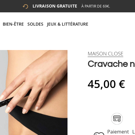
LIVRAISON GRATUITE
À PARTIR DE 69€.
 LA RECHERCHE
# APPUYEZ SUR LA TOUCHE "ENTRER" POUR LANCER LA R
BIEN-ÊTRE
SOLDES
JEUX & LITTÉRATURE
MAISON CLOSE
Cravache no
45,00 €
Paiement
L