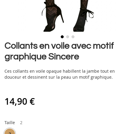
Skip
Collants en voile avec motif
to
graphique Sincere
the
beginning
of
Ces collants en voile opaque habillent la jambe tout en
the
douceur et dessinent sur la peau un motif graphique.
images
gallery
14,90 €
Taille
2
2