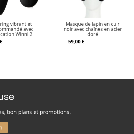
ring vibrant et
Masque de lapin en cuir
commandé avec
noir avec chaînes en acier
ication Winni 2
doré
€
59,00 €
ouse
és, bon plans et promotions.
n