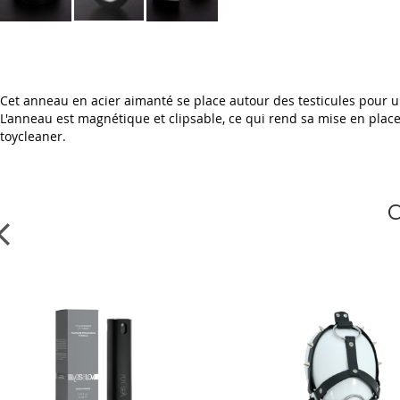
Skip
to
the
beginning
Cet anneau en acier aimanté se place autour des testicules pour un
of
L'anneau est magnétique et clipsable, ce qui rend sa mise en place tr
the
toycleaner.
images
gallery
C