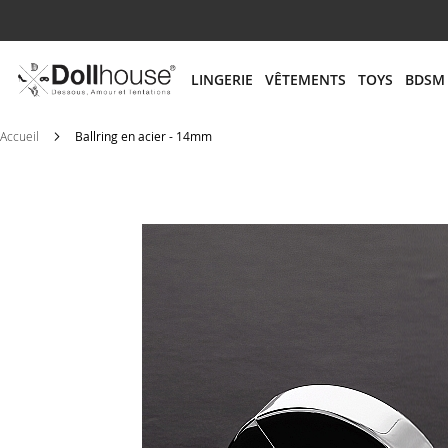
# ENTREZ AU MOINS 3 CARACTÈRES POUR LANCER
LINGERIE
VÊTEMENTS
TOYS
BDSM
Accueil
Ballring en acier - 14mm
Skip
to
the
end
of
the
images
gallery