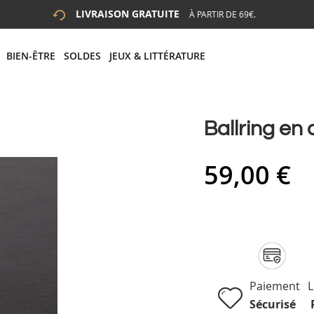
LIVRAISON GRATUITE
À PARTIR DE 69€.
 LA RECHERCHE
# APPUYEZ SUR LA TOUCHE "ENTRER" POUR LANCER LA R
BIEN-ÊTRE
SOLDES
JEUX & LITTÉRATURE
Ballring en
59,00 €
Paiement
L
Sécurisé