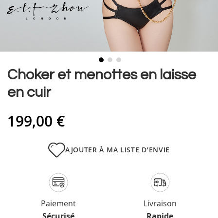
Skip
Choker et menottes en laisse
to
en cuir
the
beginning
of
199,00 €
the
images
gallery
AJOUTER À MA LISTE D’ENVIE
Paiement
Livraison
Sécurisé
Rapide