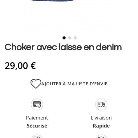
Skip
Choker avec laisse en denim
to
the
29,00 €
beginning
of
the
images
AJOUTER À MA LISTE D’ENVIE
gallery
Paiement
Livraison
Sécurisé
Rapide