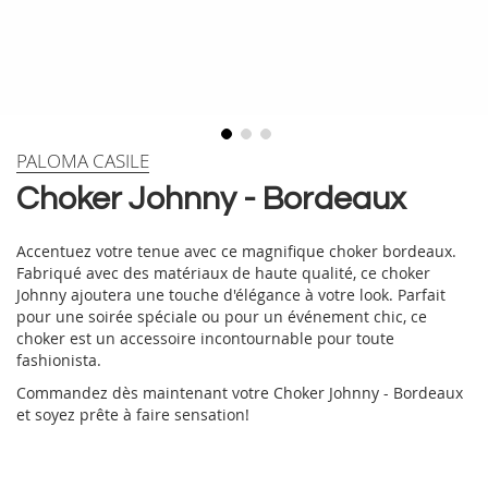
Skip
PALOMA CASILE
to
Choker Johnny - Bordeaux
the
beginning
of
Accentuez votre tenue avec ce magnifique choker bordeaux.
the
Fabriqué avec des matériaux de haute qualité, ce choker
images
Johnny ajoutera une touche d'élégance à votre look. Parfait
gallery
pour une soirée spéciale ou pour un événement chic, ce
choker est un accessoire incontournable pour toute
fashionista.
Commandez dès maintenant votre Choker Johnny - Bordeaux
et soyez prête à faire sensation!