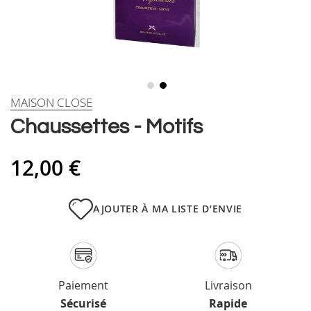
Skip
MAISON CLOSE
to
Chaussettes - Motifs
the
beginning
of
12,00 €
the
images
gallery
AJOUTER À MA LISTE D’ENVIE
Paiement
Livraison
Sécurisé
Rapide