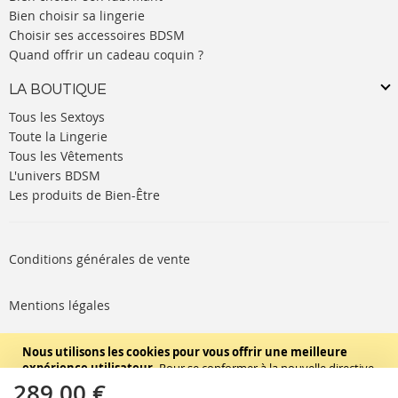
Bien choisir sa lingerie
Choisir ses accessoires BDSM
Quand offrir un cadeau coquin ?
LA BOUTIQUE
Tous les Sextoys
Toute la Lingerie
Tous les Vêtements
L'univers BDSM
Les produits de Bien-Être
Conditions générales de vente
Mentions légales
Politique de cookies
Nous utilisons les cookies pour vous offrir une meilleure
expérience utilisateur.
Pour se conformer à la nouvelle directive
concernant la vie privée, nous devons vous demander votre
289,00 €
SUIVEZ-NOUS