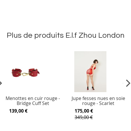
Plus de produits E.l.f Zhou London
vious
Ne
Menottes en cuir rouge -
Jupe fesses nues en soie
Bridge Cuff Set
rouge - Scarlet
139,00 €
175,00 €
349,00 €