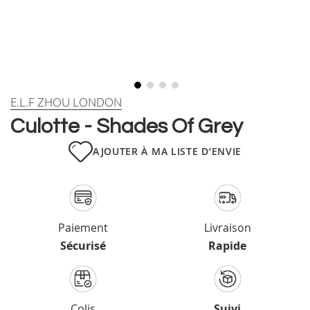
Skip
E.L.F ZHOU LONDON
to
Culotte - Shades Of Grey
the
beginning
AJOUTER À MA LISTE D’ENVIE
of
the
images
gallery
Paiement
Livraison
Sécurisé
Rapide
Colis
Suivi