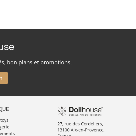
ouse
és, bon plans et promotions.
n
IQUE
xtoys
27, rue des Cordeliers,
gerie
13100 Aix-en-Provence,
tements
France.