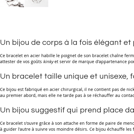
Skip
to
the
beginning
of
the
Un bijou de corps à la fois élégant e
images
gallery
Ce bracelet en acier habille le poignet de son bracelet chaîne fermé
attester de vos goûts
kinky
et servir de marque d'appartenance port
Un bracelet taille unique et unisexe,
Ce bijou est fabriqué en acier chirurgical, il ne contient pas de nic
au premier abord, mais elle ne tarde pas à se réchauffer au conta
Un bijou suggestif qui prend place da
Ce bracelet s'ouvre grâce à son attache en forme de paire de menot
à guider l'autre à suivre vos moindre désirs. Ce bijou échauffe les 