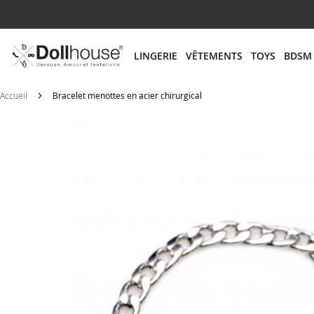
# ENTREZ AU MOINS 3 CARACTÈRES POUR LANCER
LINGERIE
VÊTEMENTS
TOYS
BDSM
Accueil
Bracelet menottes en acier chirurgical
Skip
to
the
end
of
the
images
gallery