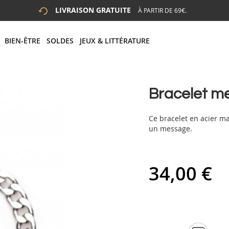
LIVRAISON GRATUITE
À PARTIR DE 69€.
 LA RECHERCHE
# APPUYEZ SUR LA TOUCHE "ENTRER" POUR LANCER LA R
BIEN-ÊTRE
SOLDES
JEUX & LITTÉRATURE
Bracelet me
Ce bracelet en acier m
un message.
34,00 €