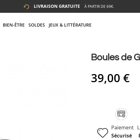
LIVRAISON GRATUITE
À PARTIR DE 69€.
 LA RECHERCHE
# APPUYEZ SUR LA TOUCHE "ENTRER" POUR LANCER LA R
BIEN-ÊTRE
SOLDES
JEUX & LITTÉRATURE
Boules de G
39,00 €
Paiement
L
Sécurisé