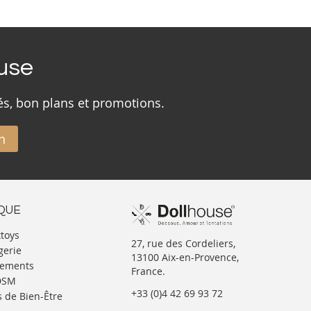
ouse
és, bon plans et promotions.
n
IQUE
xtoys
27, rue des Cordeliers,
gerie
13100 Aix-en-Provence,
tements
France.
BDSM
+33 (0)4 42 69 93 72
s de Bien-Être