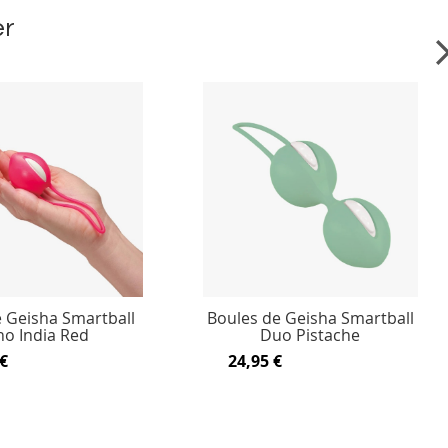
er
 Geisha Smartball
Boules de Geisha Smartball
o India Red
Duo Pistache
€
24,95 €