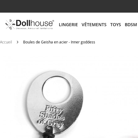
# ENTREZ AU MOINS 3 CARACTÈRES POUR LANCER
LINGERIE
VÊTEMENTS
TOYS
BDSM
Accueil
Boules de Geisha en acier - Inner goddess
Skip
to
the
end
of
the
images
gallery