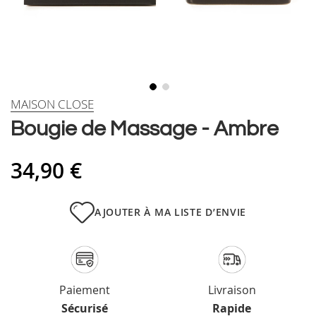
Skip
MAISON CLOSE
to
Bougie de Massage - Ambre
the
beginning
of
34,90 €
the
images
gallery
AJOUTER À MA LISTE D’ENVIE
Paiement
Livraison
Sécurisé
Rapide