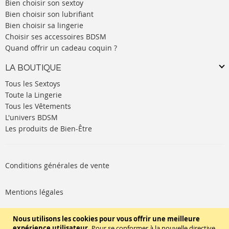
Bien choisir son sextoy
Bien choisir son lubrifiant
Bien choisir sa lingerie
Choisir ses accessoires BDSM
Quand offrir un cadeau coquin ?
LA BOUTIQUE
Tous les Sextoys
Toute la Lingerie
Tous les Vêtements
L'univers BDSM
Les produits de Bien-Être
Conditions générales de vente
Mentions légales
Politique de cookies
Nous utilisons les cookies pour vous offrir une meilleure
expérience utilisateur.
Pour se conformer à la nouvelle directive