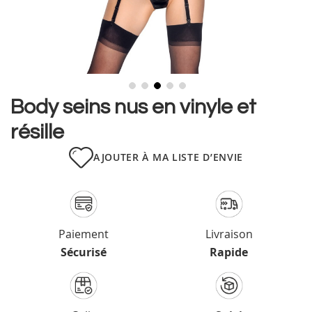
Skip
Body seins nus en vinyle et
to
résille
the
beginning
of
AJOUTER À MA LISTE D’ENVIE
the
images
gallery
Paiement
Livraison
Sécurisé
Rapide