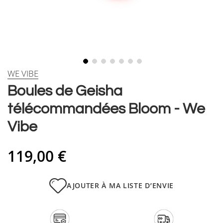
Skip
WE VIBE
to
Boules de Geisha
the
beginning
télécommandées Bloom - We
of
the
Vibe
images
gallery
119,00 €
AJOUTER À MA LISTE D’ENVIE