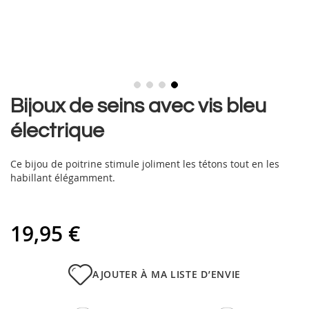
Skip
Bijoux de seins avec vis bleu
to
électrique
the
beginning
of
Ce bijou de poitrine stimule joliment les tétons tout en les
the
habillant élégamment.
images
gallery
19,95 €
AJOUTER À MA LISTE D’ENVIE