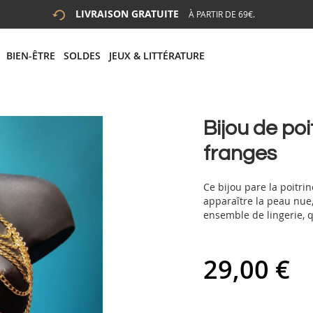
LIVRAISON GRATUITE
À PARTIR DE 69€.
 LA RECHERCHE
# APPUYEZ SUR LA TOUCHE "ENTRER" POUR LANCER LA R
BIEN-ÊTRE
SOLDES
JEUX & LITTÉRATURE
Bijou de poi
franges
Ce bijou pare la poitri
apparaître la peau nue,
ensemble de lingerie, 
29,00 €