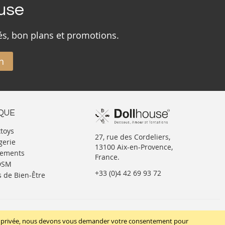
ouse
és, bon plans et promotions.
n
IQUE
xtoys
27, rue des Cordeliers,
gerie
13100 Aix-en-Provence,
tements
France.
BDSM
+33 (0)4 42 69 93 72
s de Bien-Être
SUIVEZ-NOUS
vie privée, nous devons vous demander votre consentement pour