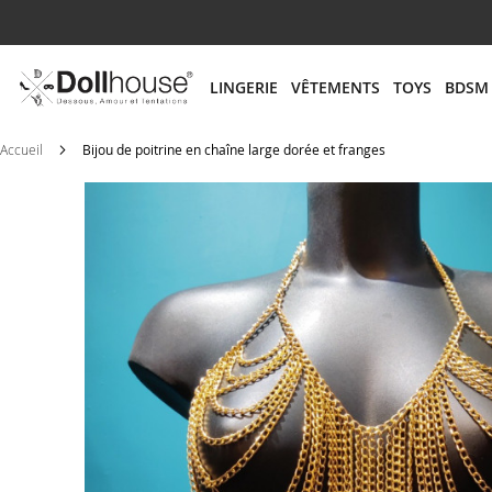
# ENTREZ AU MOINS 3 CARACTÈRES POUR LANCER
LINGERIE
VÊTEMENTS
TOYS
BDSM
Accueil
Bijou de poitrine en chaîne large dorée et franges
Skip
to
the
end
of
the
images
gallery