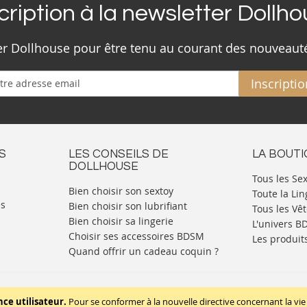
cription à la newsletter Dollh
ter Dollhouse pour être tenu au courant des nouveaut
Inscriptio
S
LES CONSEILS DE
LA BOUT
DOLLHOUSE
Tous les Se
Bien choisir son sextoy
Toute la Lin
es
Bien choisir son lubrifiant
Tous les Vê
Bien choisir sa lingerie
L'univers 
Choisir ses accessoires BDSM
Les produit
Quand offrir un cadeau coquin ?
Mentions légales
Politique de cookies
nce utilisateur.
Pour se conformer à la nouvelle directive concernant la 