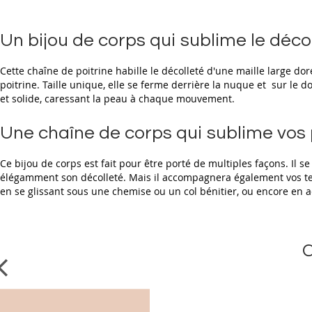
beginning
of
the
Un bijou de corps qui sublime le déco
images
gallery
Cette chaîne de poitrine habille le décolleté d'une maille large do
poitrine. Taille unique, elle se ferme derrière la nuque et sur le
et solide, caressant la peau à chaque mouvement.
Une chaîne de corps qui sublime vos
Ce bijou de corps est fait pour être porté de multiples façons. Il 
élégamment son décolleté. Mais il accompagnera également vos tenu
en se glissant sous une chemise ou un col bénitier, ou encore en a
C