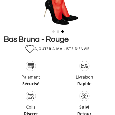
Skip
Bas Bruna - Rouge
to
the
AJOUTER À MA LISTE D’ENVIE
beginning
of
the
images
gallery
Paiement
Livraison
Sécurisé
Rapide
Colis
Suivi
Discret
Retour