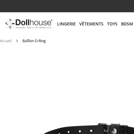
# ENTREZ AU MOINS 3 CARACTÈRES POUR LANCER
LINGERIE
VÊTEMENTS
TOYS
BDSM
Accueil
Baîllon O-Ring
Skip
to
the
end
of
the
images
gallery