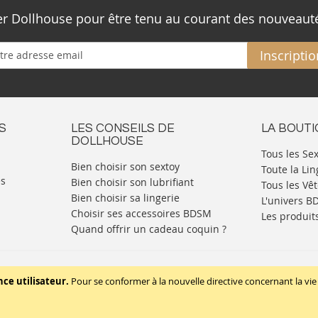
ter Dollhouse pour être tenu au courant des nouveaut
Inscriptio
S
LES CONSEILS DE
LA BOUT
DOLLHOUSE
Tous les Se
Bien choisir son sextoy
Toute la Lin
es
Bien choisir son lubrifiant
Tous les Vê
Bien choisir sa lingerie
L'univers 
Choisir ses accessoires BDSM
Les produit
Quand offrir un cadeau coquin ?
Mentions légales
Politique de cookies
nce utilisateur.
Pour se conformer à la nouvelle directive concernant la 