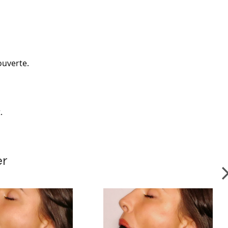
ouverte.
t.
er