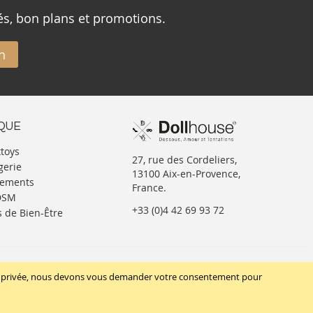
és, bon plans et promotions.
n
IQUE
xtoys
27, rue des Cordeliers,
gerie
13100 Aix-en-Provence,
tements
France.
BDSM
+33 (0)4 42 69 93 72
s de Bien-Être
SUIVEZ-NOUS
vie privée, nous devons vous demander votre consentement pour