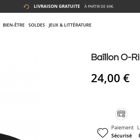
LIVRAISON GRATUITE
À PARTIR DE 69€.
 LA RECHERCHE
# APPUYEZ SUR LA TOUCHE "ENTRER" POUR LANCER LA R
BIEN-ÊTRE
SOLDES
JEUX & LITTÉRATURE
Baîllon O-R
24,00 €
Paiement
L
Sécurisé