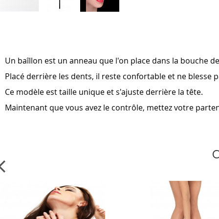
Skip
to
the
beginning
of
Un baîllon est un anneau que l'on place dans la bouche d
the
images
Placé derrière les dents, il reste confortable et ne blesse p
gallery
Ce modèle est taille unique et s'ajuste derrière la tête.
Maintenant que vous avez le contrôle, mettez votre parte
C