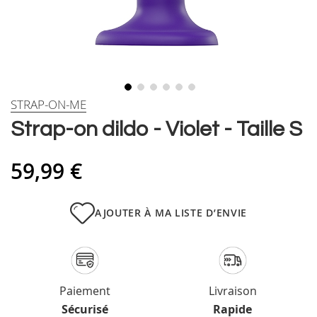
Skip
STRAP-ON-ME
to
Strap-on dildo - Violet - Taille S
the
beginning
of
59,99 €
the
images
gallery
AJOUTER À MA LISTE D’ENVIE
Paiement
Livraison
Sécurisé
Rapide