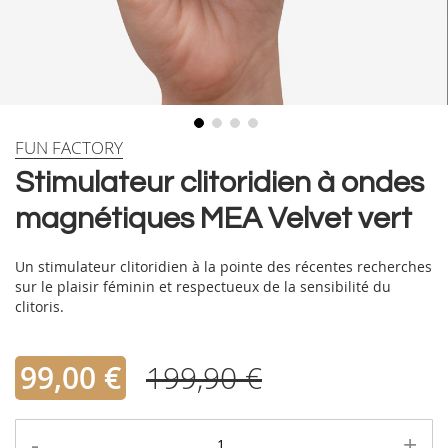
Skip
FUN FACTORY
to
Stimulateur clitoridien à ondes
the
beginning
magnétiques MEA Velvet vert
of
the
images
Un stimulateur clitoridien à la pointe des récentes recherches
gallery
sur le plaisir féminin et respectueux de la sensibilité du
clitoris.
99,00 €
199,90 €
-
+