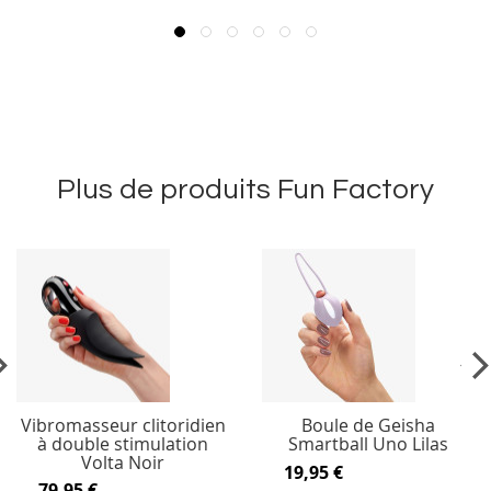
Plus de produits Fun Factory
vious
Ne
Vibromasseur clitoridien
Boule de Geisha
à double stimulation
Smartball Uno Lilas
Volta Noir
19,95 €
79,95 €