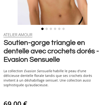
Skip
ATELIER AMOUR
to
Soutien-gorge triangle en
the
beginning
dentelle avec crochets dorés -
of
the
Evasion Sensuelle
images
gallery
La collection
Evasion Sensuelle
habille le peau d'une
délicieuse dentelle florale tandis que ses crochets dorés
invitent à un déshabillage sensuel. Une collection aussi
sophistiquée qu'audacieuse.
69,00 €