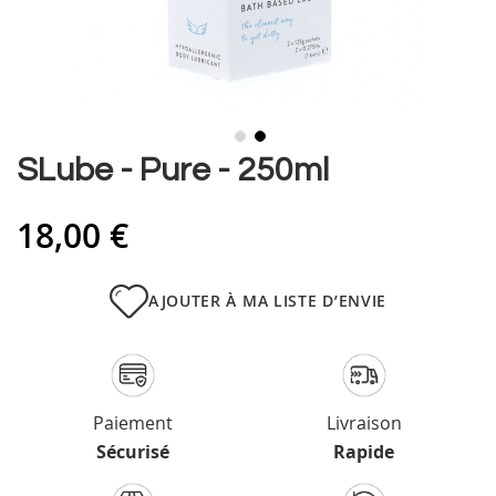
Skip
SLube - Pure - 250ml
to
the
18,00 €
beginning
of
the
images
AJOUTER À MA LISTE D’ENVIE
gallery
Paiement
Livraison
Sécurisé
Rapide