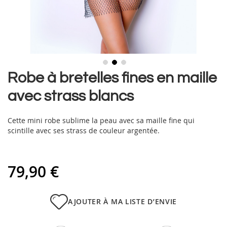
Skip
Robe à bretelles fines en maille
to
avec strass blancs
the
beginning
of
Cette mini robe sublime la peau avec sa maille fine qui
the
scintille avec ses strass de couleur argentée.
images
gallery
79,90 €
AJOUTER À MA LISTE D’ENVIE