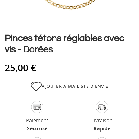
Skip
Pinces tétons réglables avec
to
vis - Dorées
the
beginning
of
25,00 €
the
images
gallery
AJOUTER À MA LISTE D’ENVIE
Paiement
Livraison
Sécurisé
Rapide