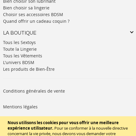
Bien choisir son lubrifiant
Bien choisir sa lingerie
Choisir ses accessoires BDSM
Quand offrir un cadeau coquin ?
LA BOUTIQUE
Tous les Sextoys
Toute la Lingerie
Tous les Vêtements
L'univers BDSM
Les produits de Bien-Être
Conditions générales de vente
Mentions légales
Politique de cookies
Nous utilisons les cookies pour vous offrir une meilleure
expérience utilisateur.
Pour se conformer à la nouvelle directive
concernant la vie privée, nous devons vous demander votre
SUIVEZ-NOUS