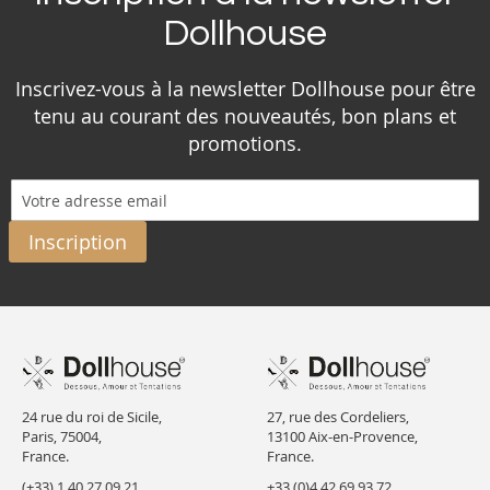
Dollhouse
Inscrivez-vous à la newsletter Dollhouse pour être
tenu au courant des nouveautés, bon plans et
promotions.
Inscription
24 rue du roi de Sicile,
27, rue des Cordeliers,
Paris, 75004,
13100 Aix-en-Provence,
France.
France.
(+33) 1 40 27 09 21
+33 (0)4 42 69 93 72