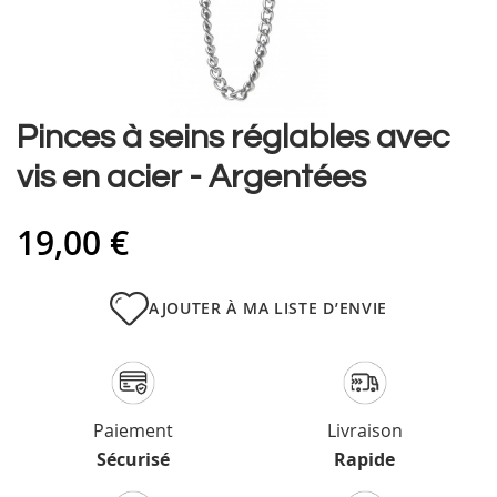
Skip
Pinces à seins réglables avec
to
vis en acier - Argentées
the
beginning
of
19,00 €
the
images
gallery
AJOUTER À MA LISTE D’ENVIE
Paiement
Livraison
Sécurisé
Rapide