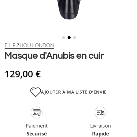
Skip
E.L.F ZHOU LONDON
to
Masque d'Anubis en cuir
the
beginning
of
129,00 €
the
images
gallery
AJOUTER À MA LISTE D’ENVIE
Paiement
Livraison
Sécurisé
Rapide