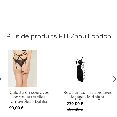
Plus de produits E.l.f Zhou London
vious
Ne
Culotte en soie avec
Robe en cuir et soie avec
porte-jarretelles
laçage - Midnight
amovibles - Dahlia
279,00 €
99,00 €
557,00 €