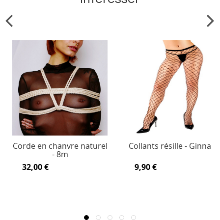
Corde en chanvre naturel
Collants résille - Ginna
- 8m
32,00 €
9,90 €