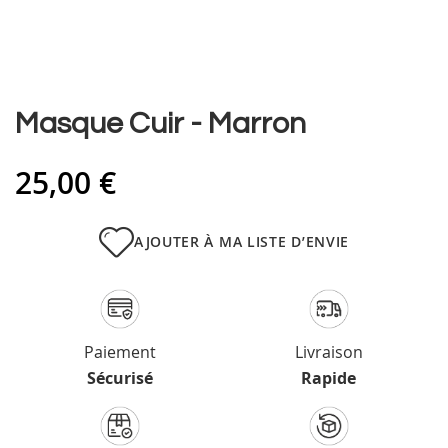
Skip
Masque Cuir - Marron
to
the
25,00 €
beginning
of
the
images
AJOUTER À MA LISTE D’ENVIE
gallery
Paiement
Livraison
Sécurisé
Rapide