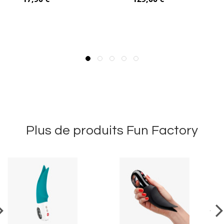
Plus de produits Fun Factory
vious
Ne