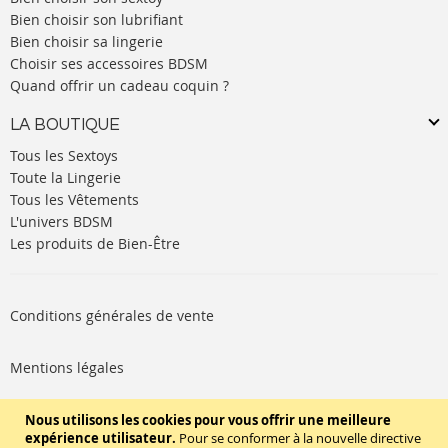
Bien choisir son lubrifiant
Bien choisir sa lingerie
Choisir ses accessoires BDSM
Quand offrir un cadeau coquin ?
LA BOUTIQUE
Tous les Sextoys
Toute la Lingerie
Tous les Vêtements
L'univers BDSM
Les produits de Bien-Être
Conditions générales de vente
Mentions légales
Politique de cookies
Nous utilisons les cookies pour vous offrir une meilleure
expérience utilisateur.
Pour se conformer à la nouvelle directive