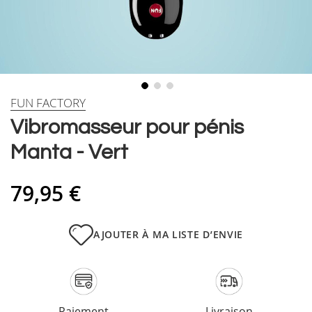
Skip
FUN FACTORY
to
Vibromasseur pour pénis
the
beginning
Manta - Vert
of
the
images
79,95 €
gallery
AJOUTER À MA LISTE D’ENVIE
Paiement
Livraison