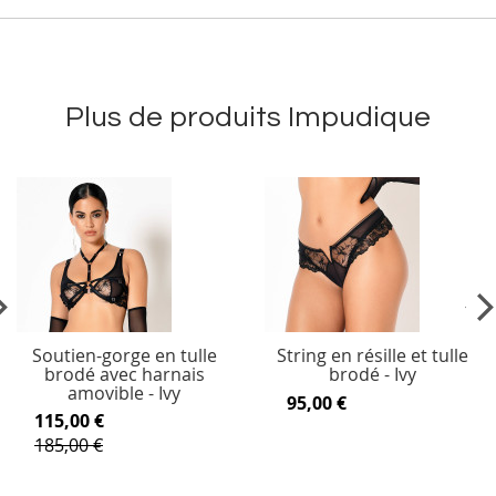
Plus de produits Impudique
vious
Ne
Soutien-gorge en tulle
String en résille et tulle
brodé avec harnais
brodé - Ivy
amovible - Ivy
95,00 €
115,00 €
185,00 €