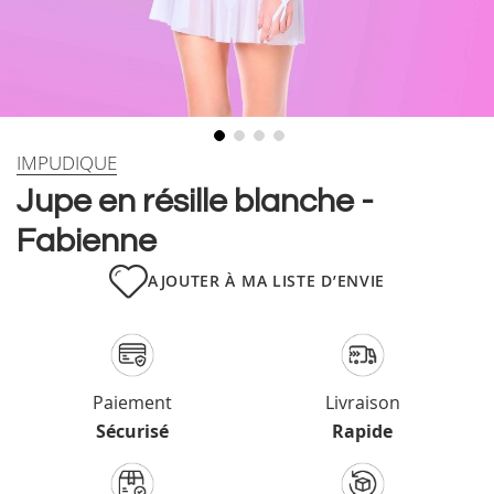
Skip
IMPUDIQUE
to
Jupe en résille blanche -
the
beginning
Fabienne
of
the
AJOUTER À MA LISTE D’ENVIE
images
gallery
Paiement
Livraison
Sécurisé
Rapide