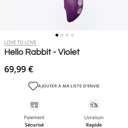
Skip
LOVE TO LOVE
to
Hello Rabbit - Violet
the
beginning
of
69,99 €
the
images
gallery
AJOUTER À MA LISTE D’ENVIE
Paiement
Livraison
Sécurisé
Rapide