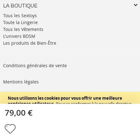
LA BOUTIQUE
Tous les Sextoys
Toute la Lingerie
Tous les Vêtements
L'univers BDSM
Les produits de Bien-Être
Conditions générales de vente
Mentions légales
Politique de cookies
Nous utilisons les cookies pour vous offrir une meilleure
expérience utilisateur.
Pour se conformer à la nouvelle directive
concernant la vie privée, nous devons vous demander votre
79,00 €
SUIVEZ-NOUS
consentement pour sauvegarder des cookies sur votre ordinateur.
En savoir plus
.
Autoriser les cookies
Copyright © 2020 - TBD Paris. Tout droit réservés.