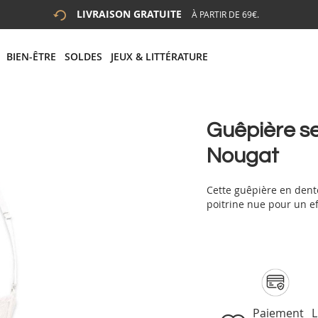
LIVRAISON GRATUITE
À PARTIR DE 69€.
 LA RECHERCHE
# APPUYEZ SUR LA TOUCHE "ENTRER" POUR LANCER LA R
BIEN-ÊTRE
SOLDES
JEUX & LITTÉRATURE
Guêpière sei
Nougat
Cette guêpière en dentel
poitrine nue pour un e
Paiement
L