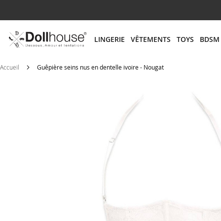
# ENTREZ AU MOINS 3 CARACTÈRES POUR LANCER
LINGERIE
VÊTEMENTS
TOYS
BDSM
Accueil
Guêpière seins nus en dentelle ivoire - Nougat
Skip
to
the
end
of
the
images
gallery