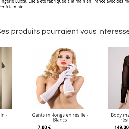
lingerie Luxxa. Elle a été fabriquée à la main en France avec des ma
ver à la main.
es produits pourraient vous intéress
in -
Gants mi-longs en résille -
Body ma
Blancs
rési
7,00 €
149,00