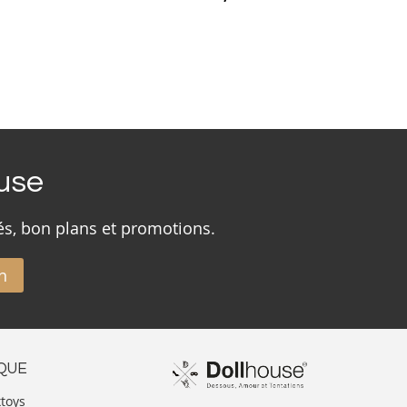
ouse
és, bon plans et promotions.
n
IQUE
xtoys