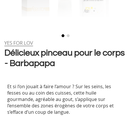
Skip
YES FOR LOV
to
Délicieux pinceau pour le corps
the
beginning
- Barbapapa
of
the
images
gallery
Et si l’on jouait à faire l’amour ? Sur les seins, les
fesses ou au coin des cuisses, cette huile
gourmande, agréable au gout, s’applique sur
l’ensemble des zones érogènes de votre corps et
s’efface d’un coup de langue.