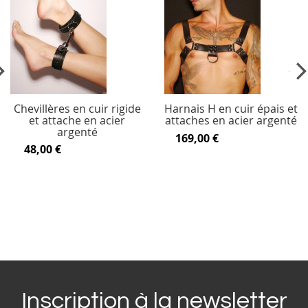
vious
Ne
Chevillères en cuir rigide
Harnais H en cuir épais et
et attache en acier
attaches en acier argenté
argenté
169,00 €
48,00 €
Inscription à la newsletter