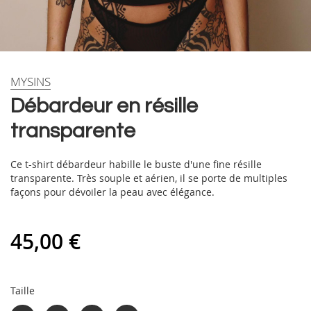
Skip
MYSINS
to
Débardeur en résille
the
beginning
transparente
of
the
images
Ce t-shirt débardeur habille le buste d'une fine résille
gallery
transparente. Très souple et aérien, il se porte de multiples
façons pour dévoiler la peau avec élégance.
45,00 €
Taille