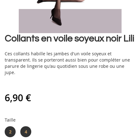
Skip
Collants en voile soyeux noir Lili
to
the
Ces collants habille les jambes d'un voile soyeux et
beginning
transparent. Ils se porteront aussi bien pour compléter une
of
parure de lingerie qu'au quotidien sous une robe ou une
the
jupe.
images
gallery
6,90 €
Taille
2
4