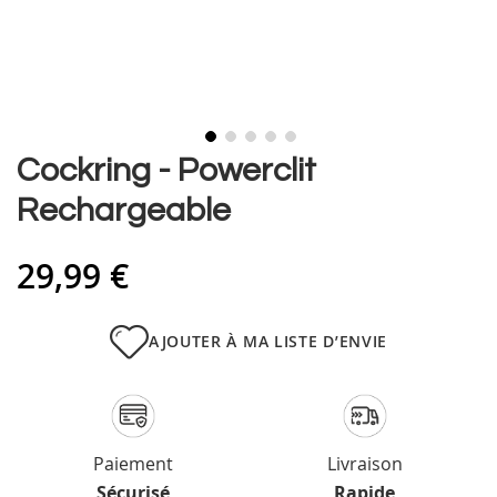
Skip
Cockring - Powerclit
to
Rechargeable
the
beginning
of
29,99 €
the
images
gallery
AJOUTER À MA LISTE D’ENVIE
Paiement
Livraison
Sécurisé
Rapide